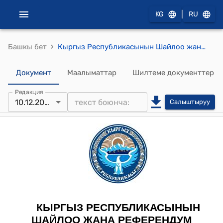
|
KG
RU
›
Башкы бет
Кыргыз Республикасынын Шайлоо жана референдум өткөрүү боюнча борбордук комиссиянын 2021-жылдын 10-декабрындагы № 810 "Бир мандаттуу № 28 Октябрь шайлоо округу боюнча Кыргыз Республикасынын Жогорку Кеңешинин депутатын шайлоо натыйжалары тууралуу" токтому
Документ
Маалыматтар
Шилтеме документтер
Редакция
10.12.2021
Салыштыруу