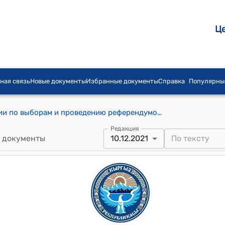
Ц
ная связь
Новые документы
Избранные документы
Справка
Популярны
Постановление Центральной комиссии по выборам и проведению референдумов Кыргызской Республики от 10 декабря 2021 года № 810 "О результатах выборов депутата Жогорку Кенеша Кыргызской Республики по Октябрьскому одномандатному избирательному округу № 28"
Редакция
 документы
10.12.2021