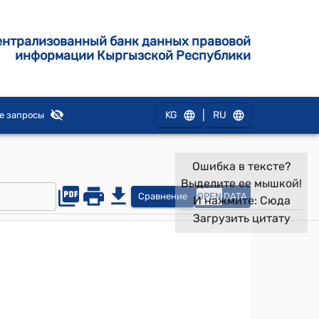
ентрализованный банк данных правовой
информации Кыргызской Республики
|
KG
RU
е запросы
Ошибка в тексте?
Выделите ее мышкой!
Сравнение
OPEN
DATA
И нажмите:
Сюда
Загрузить цитату