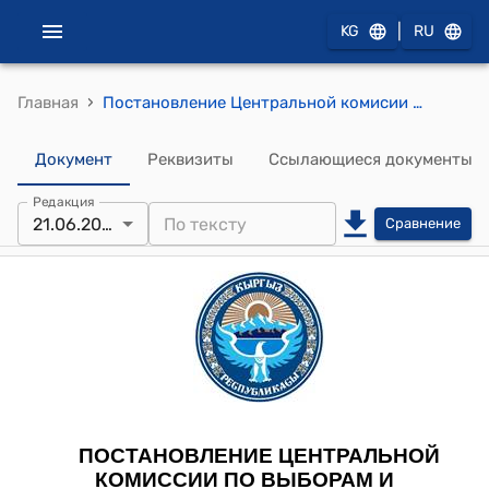
|
KG
RU
›
Главная
Постановление Центральной комисии по выборам и проведению референдумов КР от 21 июня 2021 года № 538 "Об утверждении протоколов об итогах голосования и результатах выборов глав Новопавловского, Камышановского, Джаны-Пахтинского, Нижне-Чуйского и Ат-Башинского айыл окмоту Сокулукского района Чуйской области, состоявшихся 10, 11, 12, 15 июня 2021 года"
Документ
Реквизиты
Ссылающиеся документы
Редакция
21.06.2021
Сравнение