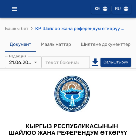
|
KG
RU
›
Башкы бет
КР Шайлоо жана референдум өткөрүү боюнча борбордук комиссиясынын 2021-жылдын 21-июнундагы № 541 "Кыргыз Республикасынын Жогорку Кеңешинин депутатынын бош калган мандатын өткөрүп берүү жөнүндө" токтому
Документ
Маалыматтар
Шилтеме документтер
Редакция
21.06.2021
Салыштыруу