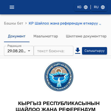
|
KG
RU
›
Башкы бет
КР Шайлоо жана референдум өткөрүү боюнча Борбордук комиссиясы 2021-жылдын 29-августундагы № 658 "Шайлоо комиссияларын түзүү, таркатуу жана шайлоо комиссияларынын резервин түзүү, жүргүзүү тартиби жөнүндө" жобону бекитүү тууралуу" Кыргыз Республикасынын Шайлоо жана референдум өткөрүү боюнча борбордук комиссиясынын 2019-жылдын 6-ноябрындагы № 176 токтомуна өзгөртүүлөрдү киргизүү жөнүндө" токтому
Документ
Маалыматтар
Шилтеме документтер
Редакция
29.08.2021
Салыштыруу