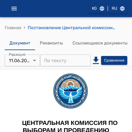
|
KG
RU
›
Главная
Постановление Центральной комиссии по выборам и проведению референдумов КР от 11 июня 2021 года № 401 "Об утверждении протоколов об итогах голосования и результатах выборов глав Шайданского, Масынского, Сакалдинского айыл окмоту Ноокенского района Жалал-Абадской области, состоявшихся 2, 3 июня 2021 года"
Документ
Реквизиты
Ссылающиеся документы
Редакция
11.06.2021
Сравнение