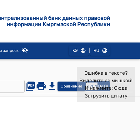
ентрализованный банк данных правовой
информации Кыргызской Республики
|
KG
RU
е запросы
Ошибка в тексте?
Выделите ее мышкой!
Сравнение
OPEN
DATA
И нажмите:
Сюда
Загрузить цитату