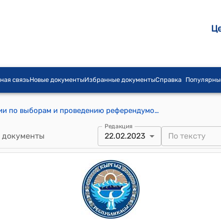
Ц
ная связь
Новые документы
Избранные документы
Справка
Популярны
Постановление Центральной комиссии по выборам и проведению референдумов Кыргызской Республики от 22 февраля 2023 года № 10 "Об аккредитации средств массовой информации и интернет-издания Кыргызской Республики для участия в предвыборной агитации на выборах депутатов некоторых местных кенешей Нарынской, Баткенской, Ошской, Таласской и Чуйской областей Кыргызской Республики, назначенных на 9 апреля 2023 года"
Редакция
 документы
22.02.2023