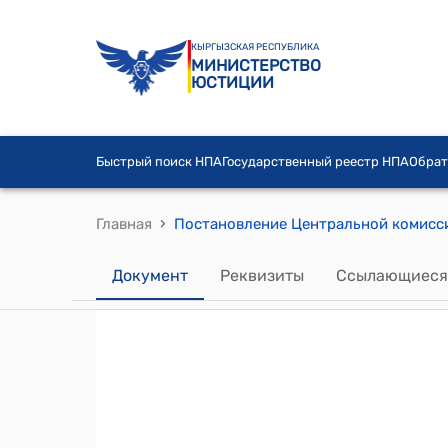
КЫРГЫЗСКАЯ РЕСПУБЛИКА
МИНИСТЕРСТВО
ЮСТИЦИИ
Быстрый поиск НПА
Государственный реестр НПА
Обрат
›
Главная
Документ
Реквизиты
Ссылающиеся