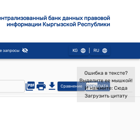
ентрализованный банк данных правовой
информации Кыргызской Республики
|
KG
RU
е запросы
Ошибка в тексте?
Выделите ее мышкой!
Сравнение
OPEN
DATA
И нажмите:
Сюда
Загрузить цитату