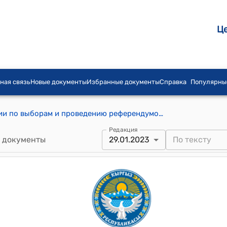
Ц
ная связь
Новые документы
Избранные документы
Справка
Популярны
Постановление Центральной комиссии по выборам и проведению референдумов Кыргызской Республики от 29 января 2024 года № 1 "Об утверждении решений Жайылской, Кеминской, Ысык-Атинской, Ат-Башинской, Кочкорской, Ак-Талинской, Жумгалской, Ала-Букинской, Токтогулской, Баткенской городской, Лейлекской, Баткенской, Караколской, Жети-Огузской и Араванской территориальных избирательных комиссий о досрочном прекращении полномочий некоторых депутатов местных кенешей, исключении зарегистрированных кандидатов из списка кандидатов в депутаты и о передаче вакантных мандатов кандидатам в депутаты местных кенешей Кыргызской Республики"
Редакция
 документы
29.01.2023