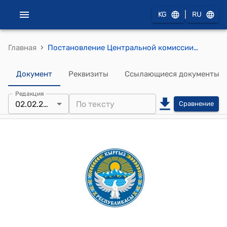
|
KG
RU
›
Главная
Постановление Центральной комиссии по выборам и проведению референдумов Кыргызской Республики от 2 февраля 2024 года № 5 "О передаче вакантного мандата депутата Жогорку Кенеша Кыргызской Республики Мамашовой Айсулуу Турусбековне"
Документ
Реквизиты
Ссылающиеся документы
Редакция
02.02.2024
Сравнение