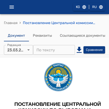
|
KG
RU
›
Главная
Постановление Центральной комиссии по выборам и проведению референдумов КР от 23 марта 2024 года № 27 "Об утверждении решений Ысык-Атинской, Чаткальской и Аксыйской территориальных избирательных комиссий о досрочном прекращении полномочий некоторых депутатов местных кенешей и передаче вакантных мандатов кандидатам в депутаты местных кенешей Кыргызской Республики"
Документ
Реквизиты
Ссылающиеся документы
Редакция
23.03.2024
Сравнение