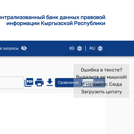
ентрализованный банк данных правовой
информации Кыргызской Республики
|
KG
RU
е запросы
Ошибка в тексте?
Выделите ее мышкой!
Сравнение
OPEN
DATA
И нажмите:
Сюда
Загрузить цитату