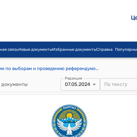
Ц
ная связь
Новые документы
Избранные документы
Справка
Популярны
Постановление Центральной комиссии по выборам и проведению референдумов Кыргызской Республики от 7 мая 2024 года № 52 "О прекращении полномочий Баткенской, Ошской и Кара-Суйской окружных избирательных комиссий по подготовке и проведению досрочных выборов депутатов Жогорку Кенеша Кыргызской Республики по Баткенскому № 2, Ошскому № 7 и Кара-Суйскому № 9 одномандатным избирательным округам"
Редакция
 документы
07.05.2024