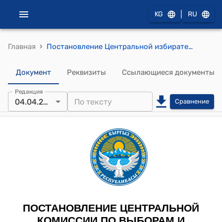
|
KG
RU
›
Главная
Постановление Центральной избирательной комиссии по выборам и проведению референдумов КР от 4 апреля 2024 года № 30 "Об утверждении решений Чуйской, Сокулукской, Караколской, Таласской, Кадамжайской, Алайской и Узгенской территориальных избирательных комиссий о досрочном прекращении полномочий некоторых депутатов местных кенешей и о передаче вакантных мандатов кандидатам в депутаты местных кенешей Кыргызской Республики"
Документ
Реквизиты
Ссылающиеся документы
Редакция
04.04.2024
Сравнение