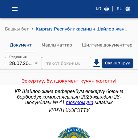
|
KG
RU
›
Башкы бет
Кыргыз Республикасынын Шайлоо жана референдум өткөрүү боюнча борбордук комиссиясынын 2024-жылдын 11-сентябры № 117 "Кыргыз Республикасынын Шайлоо жана референдум өткөрүү боюнча борбордук комиссиясынын 2020-жылдын 20-январындагы № 4 “Шайлоо округдары менен шайлоо участокторунун схемаларын жана чек араларын башкаруу тартиби жөнүндө” Жобо тууралуу” токтомуна өзгөртүүлөрдү киргизүү жөнүндө" токтому
Документ
Маалыматтар
Шилтеме документтер
Редакция
28.07.2025
Салыштыруу
Эскертүү, бул документ күчүн жоготту!