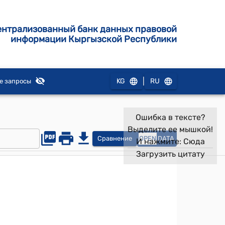
ентрализованный банк данных правовой
информации Кыргызской Республики
|
KG
RU
е запросы
Ошибка в тексте?
Выделите ее мышкой!
Сравнение
OPEN
DATA
И нажмите:
Сюда
Загрузить цитату