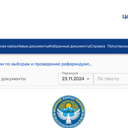
Ц
ная связь
Новые документы
Избранные документы
Справка
Популярны
Постановление Центральной комиссии по выборам и проведению референдумов КР от 23 ноября 2024 года № 227 "О протоколе Баткенской территориальной избирательной комиссии о результатах выборов депутатов Ак-Сайского, Ак-Татырского, Алтын-Бешикского, Кара-Бакского, Самаркандекского, Суу-Башинского, Торт-Гулского айылных кенешей Баткенского района Баткенской области, состоявшихся 17 ноября 2024 года"
Редакция
 документы
23.11.2024