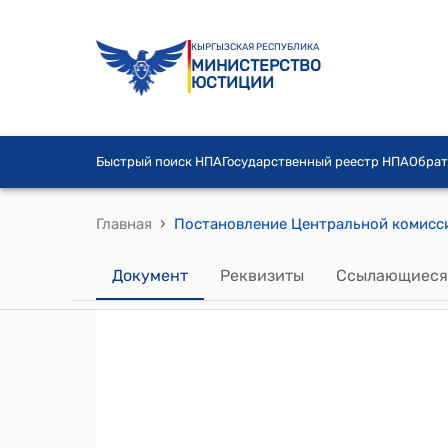
КЫРГЫЗСКАЯ РЕСПУБЛИКА
МИНИСТЕРСТВО
ЮСТИЦИИ
Быстрый поиск НПА
Государственный реестр НПА
Обрат
›
Главная
Документ
Реквизиты
Ссылающиеся