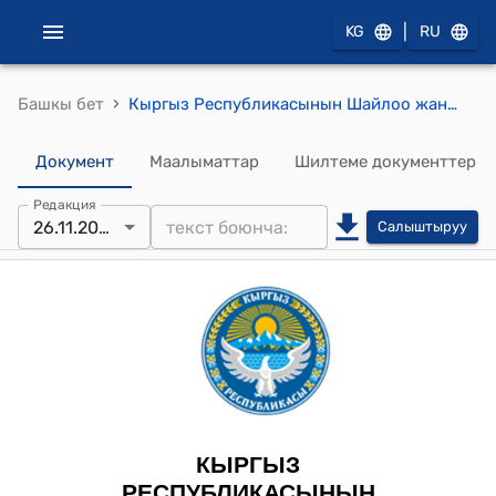
|
KG
RU
›
Башкы бет
Кыргыз Республикасынын Шайлоо жана референдум өткөрүү боюнча борбордук комиссиясынын 2024-жылдын 23-ноябры № 225 "2024-жылдын 17-ноябрында болуп өткөн Баткен облусунун Кызыл-Кыя шаардык кеңешинин депутаттарын шайлоонун натыйжалары тууралуу Кызыл-Кыя аймактык шайлоо комиссиясынын протоколу жөнүндө" токтому
Документ
Маалыматтар
Шилтеме документтер
Редакция
26.11.2024
Салыштыруу