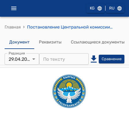
|
KG
RU
›
Главная
Постановление Центральной комиссии по выборам и проведению референдумов КР от 3 июля 2025 года № 33 "Об утверждении схем и границ избирательных участков на территориях некоторых местных кенешей Баткенской, Ошской, Джалал-Абадской, Таласской, Чуйской, Нарынской и Иссык-Кульской областей Кыргызской Республики"
Документ
Реквизиты
Ссылающиеся документы
Редакция
29.04.2026
Сравнение