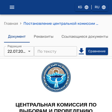
|
KG
RU
›
Главная
Постановление центральной комиссии по выборам и проведению референдумов КР от 22 июля 2010 года № 134 "Об образовании Комиссии по проведению жеребьевки для отбора кандидатур в составы областных, Бишкекской, Ошской городских избирательных комиссий"
Документ
Реквизиты
Ссылающиеся документы
Редакция
22.07.2010
Сравнение