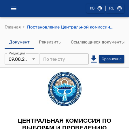
|
KG
RU
›
Главная
Постановление Центральной комиссии по выборам и проведению референдумов КР от 9 августа 2010 года № 143 "Об утверждении форм и образцов избирательных документов по выборам депутатов Жогорку Кенеша Кыргызской Республики"
Документ
Реквизиты
Ссылающиеся документы
Редакция
09.08.2010
Сравнение