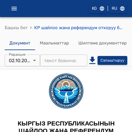
|
KG
RU
›
Башкы бет
КР шайлоо жана референдум откоруу боюнча Борбордук комиссиясынын 2010-жылдын 2-октябрындагы № 295 "2010-жылдын 10-октябрында Кыргыз Республикасынын Жогорку Кеңешинин депутаттарын шайлоодо эл аралык байкоочуларды аккредитациялоо жөнүндө" токтому
Документ
Маалыматтар
Шилтеме документтер
Редакция
02.10.2010
Салыштыруу