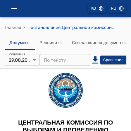
|
KG
RU
›
Главная
Постановление Центральной комиссии по выборам и проведению референдумов КР от 29 августа 2011 года № 202 "О регистрации уполномоченных представителей кандидата на должность Президента Кыргызской Республики Калматова А.Б."
Документ
Реквизиты
Ссылающиеся документы
Редакция
29.08.2011
Сравнение