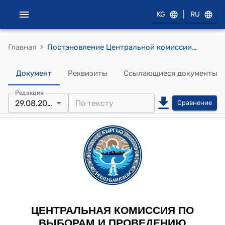
|
KG
RU
›
Главная
Постановление Центральной комиссии по выборам и проведению референдумов КР от 29 августа 2011 года № 204 "О досрочном прекращении полномочий уполномоченного представителя кандидата на должность Президента Кыргызской Республики Исабекова К.С."
Документ
Реквизиты
Ссылающиеся документы
Редакция
29.08.2011
Сравнение