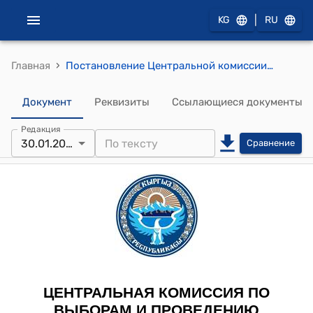
|
KG
RU
›
Главная
Постановление Центральной комиссии по выборам и проведению референдумов КР от 14 ноября 2016 года № 210 "Об утверждении положений об удостоверении и нагрудном знаке депутата местного кенеша Кыргызской Республики"
Документ
Реквизиты
Ссылающиеся документы
Редакция
30.01.2020
Сравнение