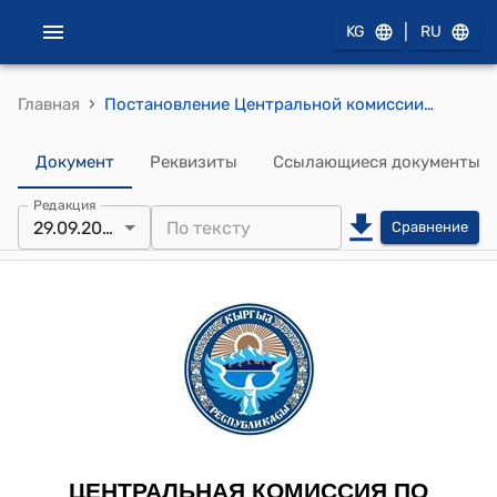
|
KG
RU
›
Главная
Постановление Центральной комиссии по выборам и проведению референдумов КР от 29 сентября 2011 года № 319 "Об утверждении степени защиты избирательного бюллетеня на выборах Президента Кыргызской Республики назначенных на 30 октября 2011 года"
Документ
Реквизиты
Ссылающиеся документы
Редакция
29.09.2011
Сравнение