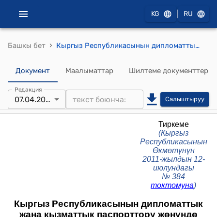
|
KG
RU
›
Башкы бет
Кыргыз Республикасынын дипломаттык жана кызматтык паспорттору жөнүндө (Кыргыз Республикасынын Өкмөтүнүн 2011-жылдын 12-июлундагы №384 токтому менен бекитилген) жобосу
Документ
Маалыматтар
Шилтеме документтер
Редакция
07.04.2025
Салыштыруу