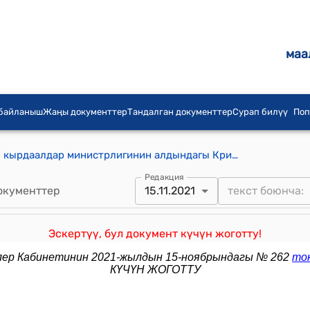
маа
 байланыш
Жаңы документтер
Тандалган документтер
Сурап билүү
Поп
"Кыргыз Республикасынын Өзгөчө кырдаалдар министрлигинин алдындагы Кризистүү кырдаалдарда башкаруу борбору жөнүндө жобо" (Кыргыз Республикасынын Өкмөтүнүн 2014-жылдын 19-мартындагы № 170 токтомуна тиркеме)
Редакция
окументтер
15.11.2021
Эскертүү, бул документ күчүн жоготту!