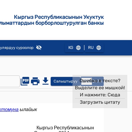
Кыргыз Республикасынын Укуктук
лыматтардын борборлоштурулган банкы
|
KG
RU
улярдуу суроолор
Ошибка в тексте?
Салыштыруу
OPEN
DATA
Выделите ее мышкой!
И нажмите:
Сюда
Загрузить цитату