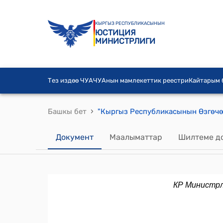
КЫРГЫЗ РЕСПУБЛИКАСЫНЫН
ЮСТИЦИЯ
МИНИСТРЛИГИ
Тез издөө ЧУА
ЧУАнын мамлекеттик реестри
Кайтарым
›
Башкы бет
Документ
Маалыматтар
Шилтеме д