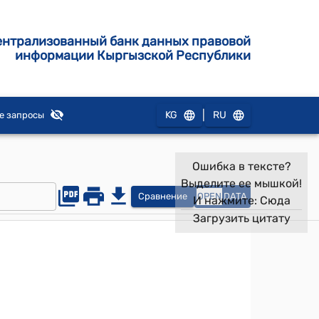
ентрализованный банк данных правовой
информации Кыргызской Республики
|
KG
RU
е запросы
Ошибка в тексте?
Выделите ее мышкой!
Сравнение
OPEN
DATA
И нажмите:
Сюда
Загрузить цитату