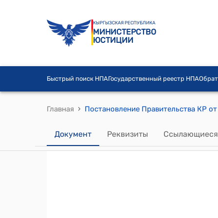
КЫРГЫЗСКАЯ РЕСПУБЛИКА
МИНИСТЕРСТВО
ЮСТИЦИИ
Быстрый поиск НПА
Государственный реестр НПА
Обрат
›
Главная
Документ
Реквизиты
Ссылающиеся