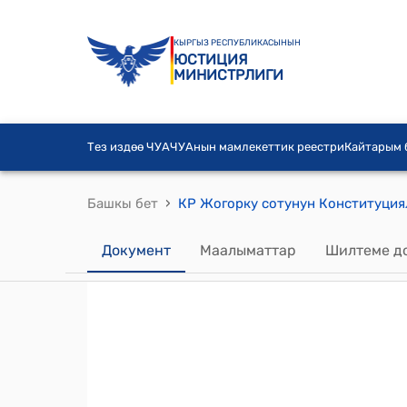
КЫРГЫЗ РЕСПУБЛИКАСЫНЫН
ЮСТИЦИЯ
МИНИСТРЛИГИ
Тез издөө ЧУА
ЧУАнын мамлекеттик реестри
Кайтарым
›
Башкы бет
Документ
Маалыматтар
Шилтеме д