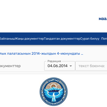
маа
 байланыш
Жаңы документтер
Тандалган документтер
Сурап билүү
Поп
КР Жогорку сотунун Конституциялык палатасынын 2014-жылдын 4-июнундагы № 32-р ("Кыргыз Республикасынын айрым мыйзам актыларына толуктоолорду жана өзгөртүүлөрдү киргизүү жөнүндө" 2013-жылдын 16-октябрында кабыл алынган № 192 Кыргыз Республикасынын Мыйзамынын 1-беренесинин 5-бөлүгүнүн сегизинчи абзацынын, 2-беренесинин 2-бөлүгүнүн, 3-беренесинин 1-бөлүгүнүн конституциялуулугун текшерүү жөнүндө жарандар А.Ш.Осмонова жана А.А.Тагаевдин өтүнүчүнүн негизинде козголгон иш боюнча) чечими
Редакция
окументтер
04.06.2014