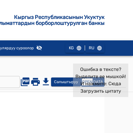
Кыргыз Республикасынын Укуктук
лыматтардын борборлоштурулган банкы
|
KG
RU
улярдуу суроолор
Ошибка в тексте?
Выделите ее мышкой!
Салыштыруу
OPEN
DATA
И нажмите:
Сюда
Загрузить цитату