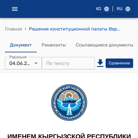
|
KG
RU
›
Главная
Решение конституционной палаты Верховного суда от 4 июня 2014 года № 32-р "по делу о проверке конституционности абзаца 8 части 5 статьи 1, части 2 статьи 2 части 1 статьи 3 Закона Кыргызской Республики "О внесении дополнений и изменений в некоторые законодательные акты Кыргызской Республики" от 16 октября 2013 года № 192 в связи с ходатайством граждан Осмоновой А.Ш. и Тагаева А.А."
Документ
Реквизиты
Ссылающиеся документы
Редакция
04.06.2014
Сравнение