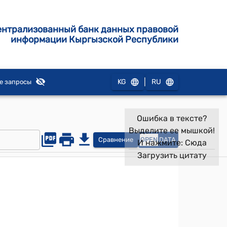
ентрализованный банк данных правовой
информации Кыргызской Республики
|
KG
RU
е запросы
Ошибка в тексте?
Выделите ее мышкой!
Сравнение
OPEN
DATA
И нажмите:
Сюда
Загрузить цитату