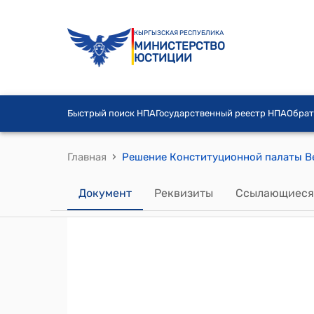
КЫРГЫЗСКАЯ РЕСПУБЛИКА
МИНИСТЕРСТВО
ЮСТИЦИИ
Быстрый поиск НПА
Государственный реестр НПА
Обрат
›
Главная
Документ
Реквизиты
Ссылающиеся