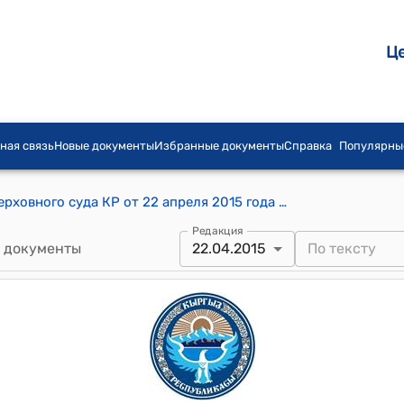
Ц
ная связь
Новые документы
Избранные документы
Справка
Популярны
Решение Конституционной палаты Верховного суда КР от 22 апреля 2015 года № 7-р (по делу о проверке конституционности части 1 статьи 21-1 Закона Кыргызской Республики "Об электрической и почтовой связи", нормативных положений части 3, части 5 статьи 7 Закона Кыргызской Республики "Об оперативно-розыскной деятельности" и постановления Правительства Кыргызской Республики от 30 июня 2014 года № 360 "Об утверждении Инструкции о порядке взаимодействия операторов электросвязи и операторов мобильной сотовой связи с государственными органами Кыргызской Республики, осуществляющими оперативно-розыскную деятельность" в связи с обращением гражданина Токтакунова Нурбека Акбаровича и общества с ограниченной ответственностью "WINLINE" ("ВИНЛАЙН"))
Редакция
 документы
22.04.2015