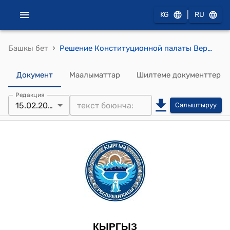
|
KG
RU
›
Башкы бет
Решение Конституционной палаты Верховного суда КР от 15 февраля 2017 года № 2-р (по делу о проверке конституционности статьи 328 Уголовного кодекса Кыргызской Республики в связи с обращением граждан Джакупбековой Чынары Насеровны, Токтакуновой Таалайкуль Аскаралиевны и Молдобаева Амангелди Мурзатовича)
Документ
Маалыматтар
Шилтеме документтер
Редакция
15.02.2017
Салыштыруу