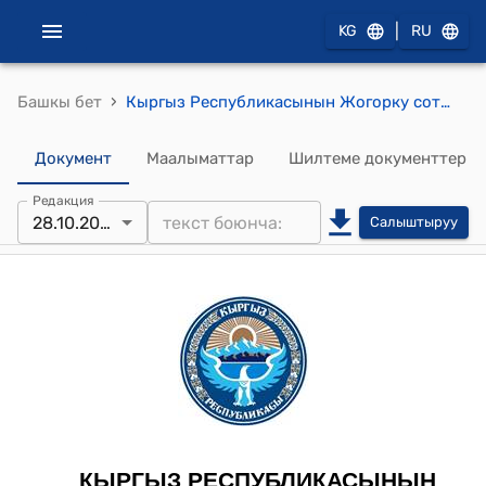
|
KG
RU
›
Башкы бет
Кыргыз Республикасынын Жогорку сотунун Конституциялык палатасынын 2019-жылдын 28-октябрындагы "Сергей Анатольевич Швайберовдун Кыргыз Республикасынын Жогорку сотунун Конституциялык палатасынын судьялар коллегиясынын 2019-жылдын 25-сентябрындагы №43 аныктамасына даттануусун кароо жөнүндө"токтому
Документ
Маалыматтар
Шилтеме документтер
Редакция
28.10.2019
Салыштыруу